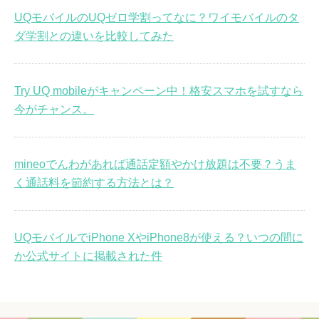
UQモバイルのUQゼロ学割ってなに？ワイモバイルのタ
ダ学割との違いを比較してみた
Try UQ mobileがキャンペーン中！格安スマホを試すなら
今がチャンス。
mineoでんわがあれば通話定額やかけ放題は不要？うま
く通話料を節約する方法とは？
UQモバイルでiPhone XやiPhone8が使える？いつの間に
か公式サイトに掲載された件